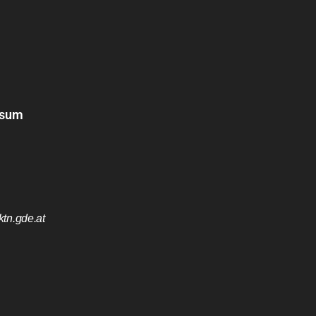
ssum
tn.gde.at