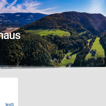
haus
extl.