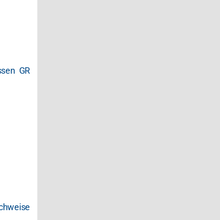
ssen GR
achweise