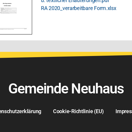
u. textlicher Erläuterungen.pdf
RA 2020_verarbeitbare Form.xlsx
Gemeinde Neuhaus
enschutzerklärung
Cookie-Richtlinie (EU)
Impre