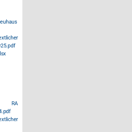
euhaus
cher
025.pdf
lsx
s RA
.pdf
tlicher