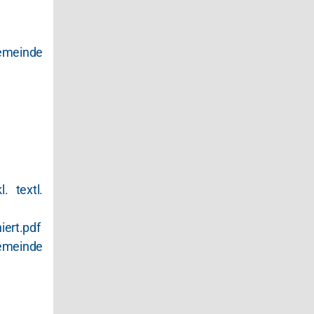
inde
 textl.
ert.pdf
inde