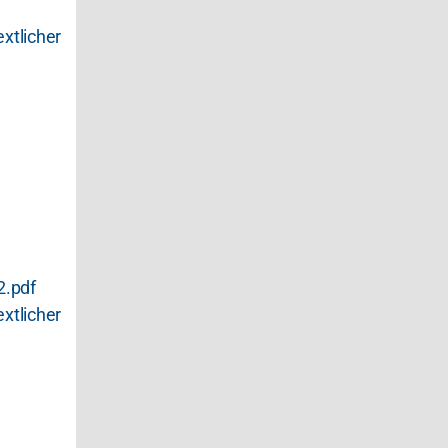
tlicher
.pdf
tlicher