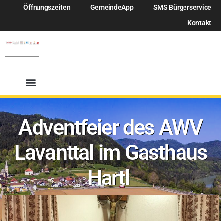
Öffnungszeiten
GemeindeApp
SMS Bürgerservice
Kontakt
Adventfeier des AWV
Lavanttal im Gasthaus
Hartl