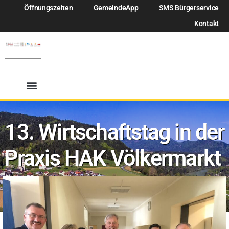
Öffnungszeiten
GemeindeApp
SMS Bürgerservice
Kontakt
13. Wirtschaftstag in der
Praxis HAK Völkermarkt