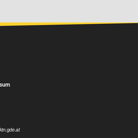
ssum
tn.gde.at