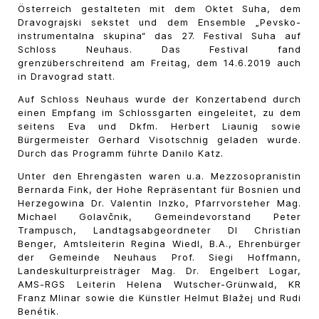
Österreich gestalteten mit dem Oktet Suha, dem
Dravograjski sekstet und dem Ensemble „Pevsko-
instrumentalna skupina“ das 27. Festival Suha auf
Schloss Neuhaus. Das Festival fand
grenzüberschreitend am Freitag, dem 14.6.2019 auch
in Dravograd statt.
Auf Schloss Neuhaus wurde der Konzertabend durch
einen Empfang im Schlossgarten eingeleitet, zu dem
seitens Eva und Dkfm. Herbert Liaunig sowie
Bürgermeister Gerhard Visotschnig geladen wurde.
Durch das Programm führte Danilo Katz.
Unter den Ehrengästen waren u.a. Mezzosopranistin
Bernarda Fink, der Hohe Repräsentant für Bosnien und
Herzegowina Dr. Valentin Inzko, Pfarrvorsteher Mag.
Michael Golavčnik, Gemeindevorstand Peter
Trampusch, Landtagsabgeordneter DI Christian
Benger, Amtsleiterin Regina Wiedl, B.A., Ehrenbürger
der Gemeinde Neuhaus Prof. Siegi Hoffmann,
Landeskulturpreisträger Mag. Dr. Engelbert Logar,
AMS-RGS Leiterin Helena Wutscher-Grünwald, KR
Franz Mlinar sowie die Künstler Helmut Blažej und Rudi
Benétik.