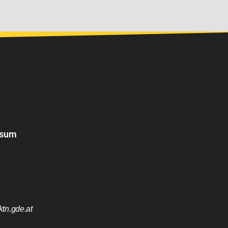
ssum
tn.gde.at