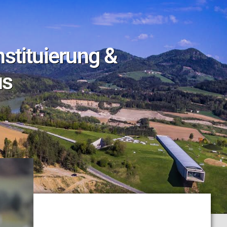
tituierung &
us