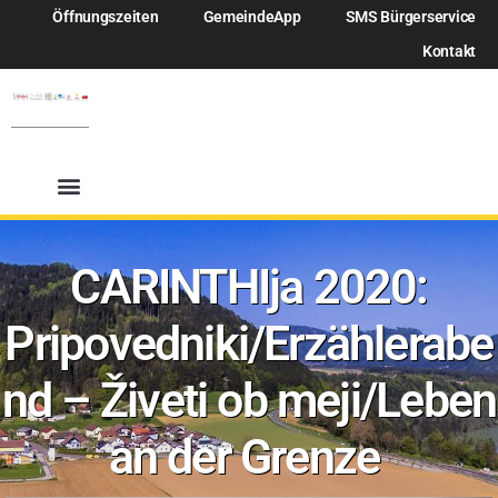
Öffnungszeiten
GemeindeApp
SMS Bürgerservice
Kontakt
CARINTHIja 2020:
Pripovedniki/Erzählerabe
nd – Živeti ob meji/Leben
an der Grenze