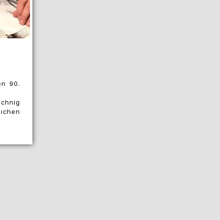
en 90.
chnig
chen