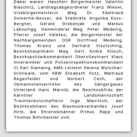
Dabei waren: Hausherr Bürgermeister Valentin
Blaschitz, Landtagsabgeordneter Franz Wieser,
Vizebürgermeisterin Mag. Dr. Edeltraud
Gomernik-Besser, die Stadträte Angelika Kuss-
Bergner, Gerald Grebenjak und Markus
Lakounigg, Gemeinderat Mag. Peter Wedenig,
Pfarrer Josef Valeško, die Bürgermeister der
Nachbargemeinden OSR Gottfried Wedenig,
Thomas Krainz und Gerhard Visotschnig,
Bezirkshauptmann Mag. Gert Andre Klösch,
Bezirkspolizeikommandant Oberstleutnant Klaus
Innerwinkler und Polizeiinspektionskommandant
CI Karl Slamanig, AMS-Leiterin Helena Wutscher-
Grünwald, vom KBW Elisabeth Putz, Waltraud
Regenfelder und Norbert Cech, der
Obmannstellvertreter des Sängergaues
Unterland Hans Marold, die Bezirksobfrau der
Kärntner Landsmannschaft
Trachtenbotschafterin Inge Mairitsch, der
Bezirksobmann des Blasmusikverbandes Josef
Hirm, die Ehrenobmänner Primus Rapp und
Thomas Rohrmeister uvm.