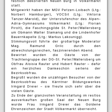
festlich dekorierten Neuen Burg in Völkermarkt
statt.
Mitgewirkt haben der MGV Petzen-Loibach (Ltg.:
Norbert Haimburger), VOCSit (Ltg.: Viktoria
Tanzer-Marold), der Unterstufenchor des Alpen-
Adria-Gymnasiums Völkermarkt (Ltg.: Florian
Pirolt), die Faschingsgilde St. Peter/Wallersberg
um Obmann Walter Slamanig und die Lindenhofer
Bauernkapelle (Ltg.: Markus Lakounigg).
Stimmungsvoll führte der großartige Moderator
Mag. Raimund Grilc durch den
abwechslungsreichen, faszinierenden Abend.
Bewirtet wurden die Gäste von der
Trachtengruppe der DG-St. Peter/Wallersberg um
Obfrau Aloisia Rauter und Hubert Rauter – dafür
ein herzliches Dankeschön seitens der
Bezirksobfrau.
Begrüßt wurden die unzähligen Besucher von der
Bezirksobfrau des Kärntner Bildungswerkes
Irmgard Dreier – sie freute sich sehr über die
vielen Gäste.
Zu Ende der glanzvollen Veranstaltung im restlos
ausverkauften großen Saal der Neuen Burg
wurde Frau Irmgard Dreier das Goldene
Ehrenzeichen der Stadt Völkermarkt überreicht.