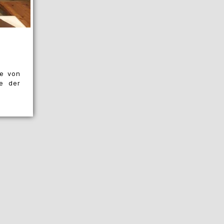
ie von
se der