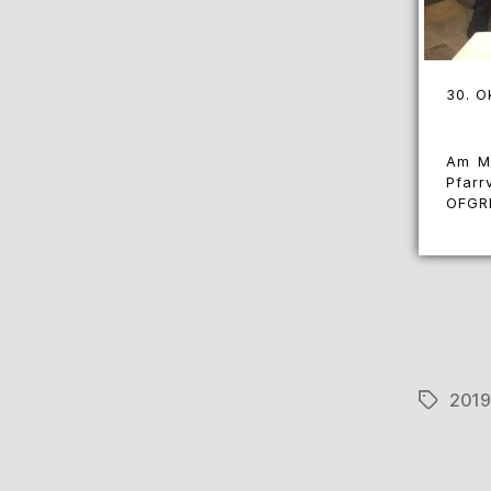
30. O
Am Mi
Pfarr
OFGRN
2019