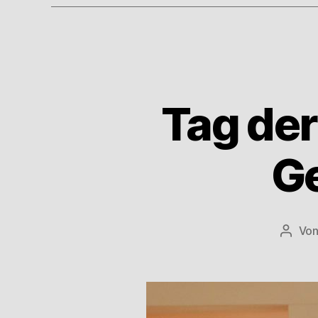
Tag der
G
Vo