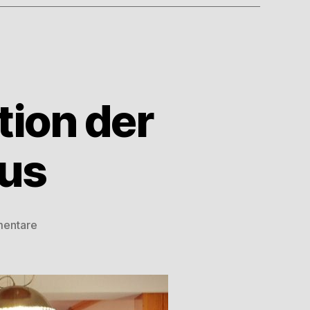
tion der
us
mentare