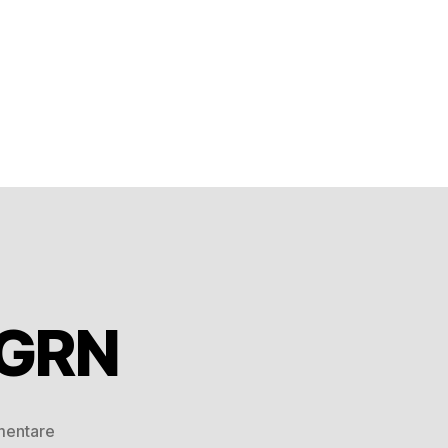
FGRN
mentare