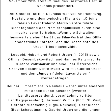
November 2015 stolz im Saal des Gasthofes Hartl in
Neuhaus präsentiert.
Der Gasthof Hartl in Neuhaus war voll Anerkennung,
Nostalgie und dem typischen Klang der „Original
fidelen Lavanttalern“. Marco Ventre führte
Dienstagabend das Premierenpublikum durch eine
musikalische Zeitreise. „Wenn die Schwalben
heimwärts ziehen“ heißt das Film-Porträt des ORF-
Landesstudios Kärnten, das die Geschichte des
Urach-Trios nacherzählt.
Leopold, Hubert und Robert Urach († 2015) sowie
Othmar Desembekowitsch und Hannes Parz machten
50 Jahre Volksmusik und sind über Österreichs
Grenzen bekannt. Ihre Musik wird mit Gabriel Urach
und den „Jungen fidelen Lavanttalern“
weitergetragen.
Bei der Filmpremiere in Neuhaus waren unter anderem
mit dabei: Rudolf Schober (zweiter
Landtagspräsident), Josef Lobnig (dritter
Landtagspräsident), Hermann Primus (Bgm. St. Paul),
Gerhard Visotschnig (Bgm. Neuhaus), Gert Klösch
(Bezirkshauptmann), Gabriel Urach und die jungen