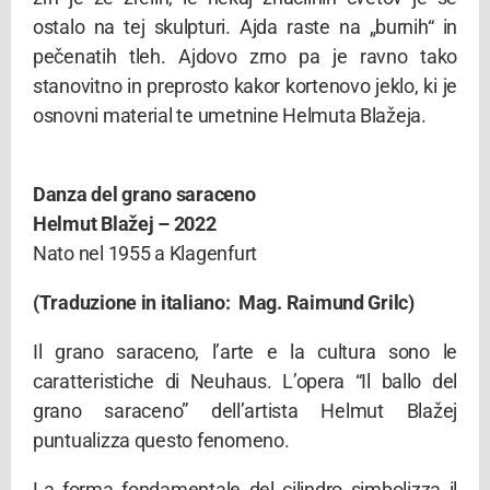
ostalo na tej skulpturi. Ajda raste na „burnih“ in
pečenatih tleh. Ajdovo zrno pa je ravno tako
stanovitno in preprosto kakor kortenovo jeklo, ki je
osnovni material te umetnine Helmuta Blažeja.
Danza del grano saraceno
Helmut Blažej – 2022
Nato nel 1955 a Klagenfurt
(T
raduzione in italiano: Mag. Raimund Grilc)
Il grano saraceno, l’arte e la cultura sono le
caratteristiche di Neuhaus. L’opera “Il ballo del
grano saraceno” dell’artista Helmut
Blažej
puntualizza questo fenomeno.
La forma fondamentale del cilindro simbolizza il