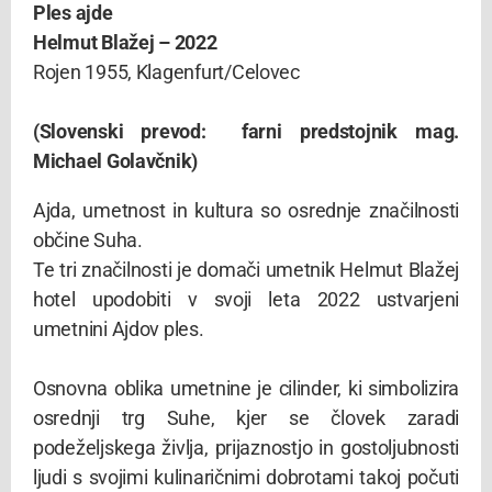
Ples ajde
Helmut Blažej – 2022
Rojen 1955, Klagenfurt/Celovec
(Slovenski prevod: farni predstojnik mag.
Michael Golavčnik)
Ajda, umetnost in kultura so osrednje značilnosti
občine Suha.
Te tri značilnosti je domači umetnik Helmut Blažej
hotel upodobiti v svoji leta 2022 ustvarjeni
umetnini Ajdov ples.
Osnovna oblika umetnine je cilinder, ki simbolizira
osrednji trg Suhe, kjer se človek zaradi
podeželjskega življa, prijaznostjo in gostoljubnosti
ljudi s svojimi kulinaričnimi dobrotami takoj počuti