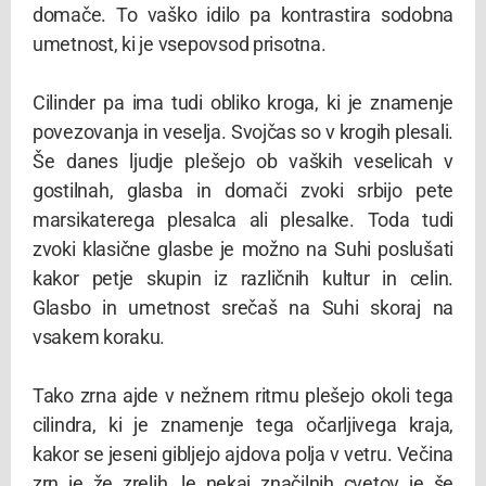
domače. To vaško idilo pa kontrastira sodobna
umetnost, ki je vsepovsod prisotna.
Cilinder pa ima tudi obliko kroga, ki je znamenje
povezovanja in veselja. Svojčas so v krogih plesali.
Še danes ljudje plešejo ob vaških veselicah v
gostilnah, glasba in domači zvoki srbijo pete
marsikaterega plesalca ali plesalke. Toda tudi
zvoki klasične glasbe je možno na Suhi poslušati
kakor petje skupin iz različnih kultur in celin.
Glasbo in umetnost srečaš na Suhi skoraj na
vsakem koraku.
Tako zrna ajde v nežnem ritmu plešejo okoli tega
cilindra, ki je znamenje tega očarljivega kraja,
kakor se jeseni gibljejo ajdova polja v vetru. Večina
zrn je že zrelih, le nekaj značilnih cvetov je še