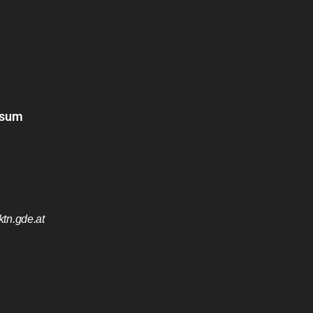
ssum
tn.gde.at