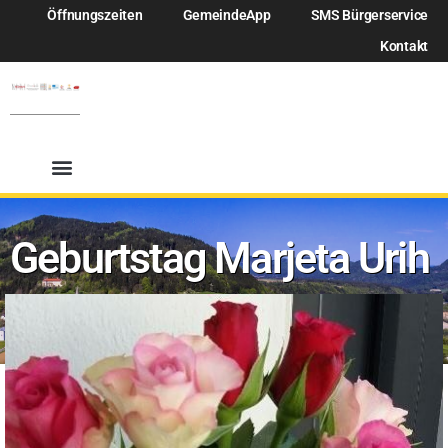
Öffnungszeiten
GemeindeApp
SMS Bürgerservice
Kontakt
Geburtstag Marjeta Urih