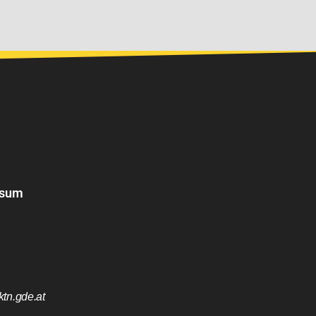
ssum
tn.gde.at