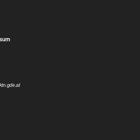
ssum
tn.gde.at