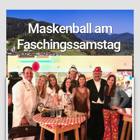
Maskenball am
Faschingssamstag