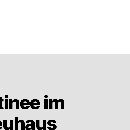
tinee im
euhaus