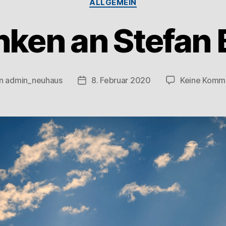
ALLGEMEIN
nken an Stefan 
n
admin_neuhaus
8. Februar 2020
Keine Komm