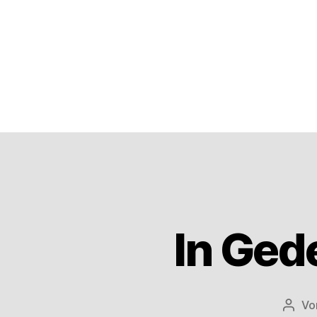
In Ged
Vo