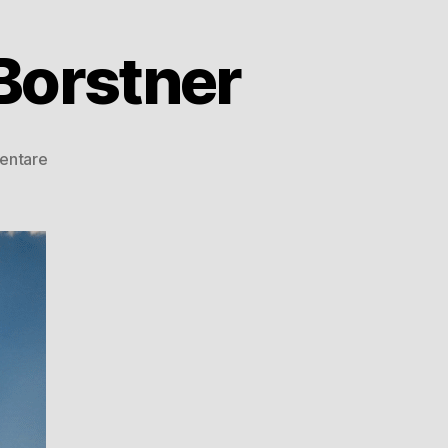
Borstner
entare