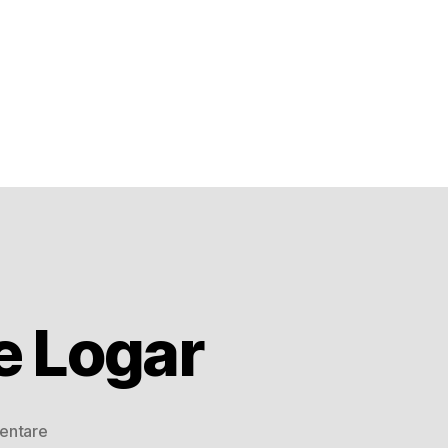
e Logar
entare