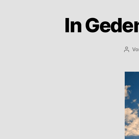
In Gede
Vo